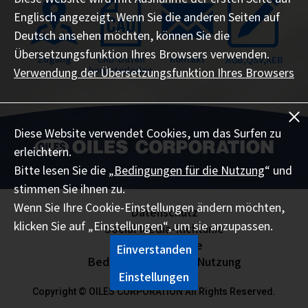
Englisch angezeigt. Wenn Sie die anderen Seiten auf
Deutsch ansehen möchten, können Sie die
Übersetzungsfunktion Ihres Browsers verwenden.
Zugang
CAD-Daten
Kontakt
AGB,QSV,AEB
herunterladen
Verwendung der Übersetzungsfunktion Ihres Browsers
Diese Website verwendet Cookies, um das Surfen zu
erleichtern.
Bitte lesen Sie die „
Bedingungen für die Nutzung
“ und
stimmen Sie ihnen zu.
Wenn Sie Ihre Cookie-Einstellungen ändern möchten,
Datenschutz
klicken Sie auf „Einstellungen“, um sie anzupassen.
Social Media-Richtlinie
Website-Karte
Einverstanden
Bedingungen für die Nutzung
Einstellungen
Copyright © OILES CORPORATION All Rights Reserved.